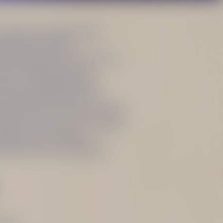
miešané osvieženie? Tak
dnoduchý kokteil s
ne dokonale chutí s čerstvou
však môžete použiť aj
žús, ak ste grepu nikdy
určite nebude chutiť o nič
mentátori zasa môžu vyskúšať
onádou či dokonca s červeným
nejšiu chuť, namiesto
te Becherovku Unfiltered.