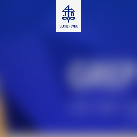
GREP
KYSLÝ
HORKÝ
SLA