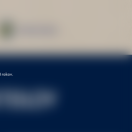
Stiahnuť recept
8 rokov.
TEILOV