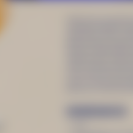
Máte chuť na pravé letné 
vyskúšajte Grep Beton, je
fantastickou chuťou. A úpl
grepovou šťavou. Pokojne 
brusnicový alebo jablčný d
neprišli na chuť – kokteil 
horšie! Odvážnejší experi
verziu so zázvorovou lim
vínom. Ak máte radi bylin
Becherovky Original použi
INGREDIENCIE
Ľad