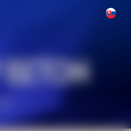
 BETON
DKÝ