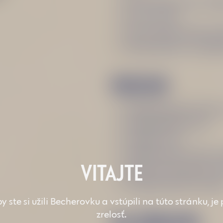
40 ml Becherovky Orig
50 ml toniku
50 ml grepovej šťavy/
Plátok grepu na ozdob
POSTUP
Naplňte ľadom pohár 
Nalejte Becherovku.
Nalejte tonik.
Nalejte grepovú šťavu 
VITAJTE
Zľahka premiešajte lyž
Ozdobte plátkom grep
y ste si užili Becherovku a vstúpili na túto stránku, j
zrelosť.
NA ZDRAVIE!