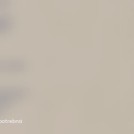
inal
džúsu
enie
na stopke.
alebo džús.
ičkou.
u.
e potrebná