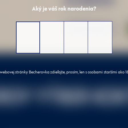
Aký je váš rok narodenia?
KÚPIŤ ONLINE
ebovej stránky Becherovka zdieľajte, prosím, len s osobami staršími ako 1
ROV VÝBER KOK