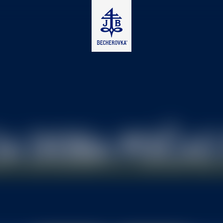
IA
DOBA
POČAS 