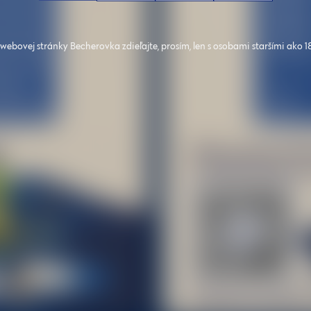
ebovej stránky Becherovka zdieľajte, prosím, len s osobami staršími ako 1