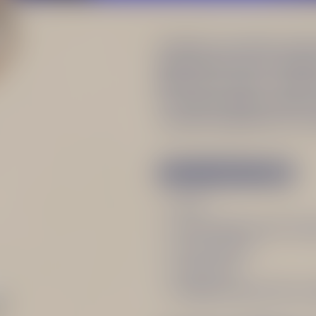
O kapku více hořká verze 
Beton Bitter, který je dopl
Becherovy rodiny – hořký l
Pro intenzivnější chuť byl
vyměnit za Becherovku Unf
INGREDIENCE
Led
40 ml Becherovka Ori
100 ml Tonic
15ml KV14
Plátek pomeranče na 