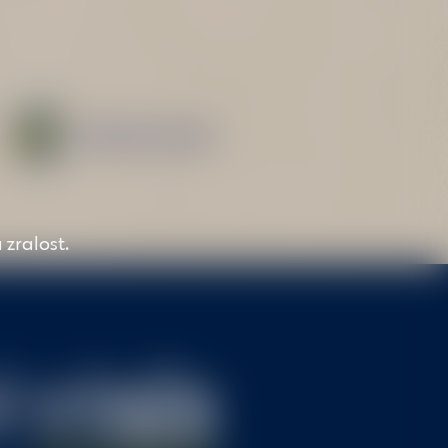
Stáhnout recept
zralost.
Ý
VÝBĚR