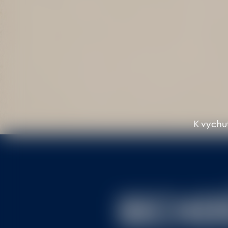
K vychu
BECHE