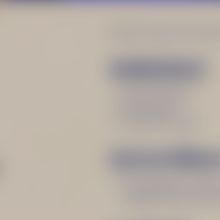
Krásný a intenzivní citruso
INGREDIENCE
40ml Lemond B
20ml vodka
20ml lemon fresh
POSTUP PŘÍPRA
Vše vytřepeme v šejkru 
Zdobíme citronovou ků