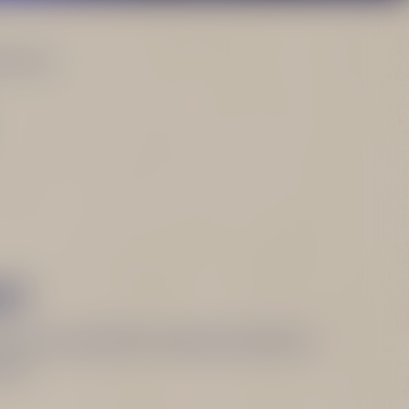
vý sour.
VY
a přes dvojité sítko nalijeme do sklenice.
rou.