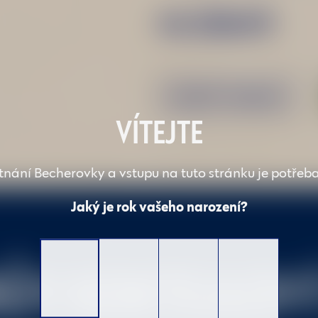
NA ZDRAVÍ!
KOUPIT ONLINE
VÍTEJTE
tnání Becherovky a vstupu na tuto stránku je potřeba 
Jaký je rok vašeho narození?
RŮV KOKTEJLOV