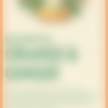
BECHEROVKA
ORANGE &
GINGER
Najnowszy dodatek do linii Fruits & Herbs czerpie
inspirację z uroku tradycyjnych ziołowych nut Becherovki i
tworzy nieodpartą kombinację orzeźwiającego smaku
soczystej pomarańczy z delikatną nutą imbiru, która