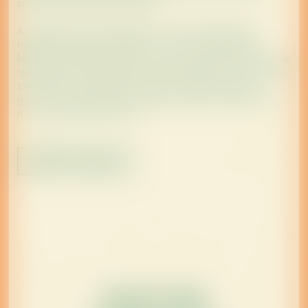
podkreśla smakowe doznania.
Aromatyzowany likier Becherovka Orange & Ginger
najlepiej smakuje schłodzony – prosto z lodówki do
kieliszka. To idealny wybór na toast, ale również doskonale
sprawdza się w koktajlach. Smak jest słodki i orzeźwiający,
z wyraźnymi nutami pomarańczy i subtelną nutką
goryczki. Po przełknięciu na języku pojawia się delikatne
mrowienie dzięki imbirowi.
KOUPIT ONLINE
TRADYCYJNIE