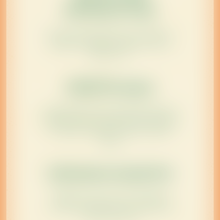
NIETRADYCYJNA
Nowoczesne opakowanie z unikalnym
designem etykiety w kultowym stylu
Becherovki.
ORZEŹWIAJĄCA
Orzeźwiający smak z niższą zawartością
alkoholu sprawia, że Becherovka Orange
& Ginger to idealny napój na każdą
okazję.
DOZNANIA SMAKOWE
Wyjątkowy „pazur” imbiru dopełnia
unikalny profil smakowy i oczarowuje
wszystkie zmysły!