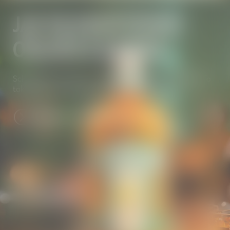
JAK SIĘ DELEKTOWAĆ
ORANGE & GINGER
Schłodzony z lodówki, w kieliszku i w gronie przyjaciół! To
także świetna orzeźwiająca baza do koktajli.
ZNAJDŹ SWÓJ IDEALNY MIX