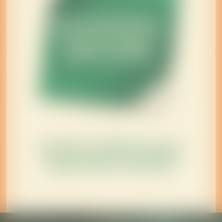
SKOSZTUJ ORZEŹWIAJĄCEJ
DAWKI ZIÓŁ I OWOCÓW