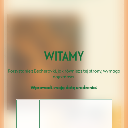
WITAMY
Korzystanie z Becherovki, jak również z tej strony, wymaga
dojrzałości.
Wprowadź swoją datę urodzenia: