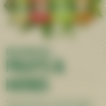
BECHEROVKA
FRUITS &
HERBS
Becherovka Fruits & Herbs — це освіжаючий лікер, що
поєднує фруктові смаки, такі як цитрус, грейпфрут і