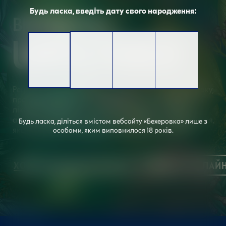
Будь ласка, введіть дату свого народження:
BECHEROVKA
UNFILTERED
Рецепт Becherovka Unfiltered не змінюється з 1807 року,
проте відсутність фільтрації робить наш улюблений
лікер менш прозорим та більш насиченим. Його
автентичний трав’яний смак найкраще розкривається,
Будь ласка, діліться вмістом вебсайту «Бехеровка» лише з
якщо добре збовтати пляшку перед наливанням.
особами, яким виповнилося 18 років.
ХОЧУ ДІЗНАТИСЯ БІЛЬШЕ
ПРИДБАТИ ОНЛАЙ