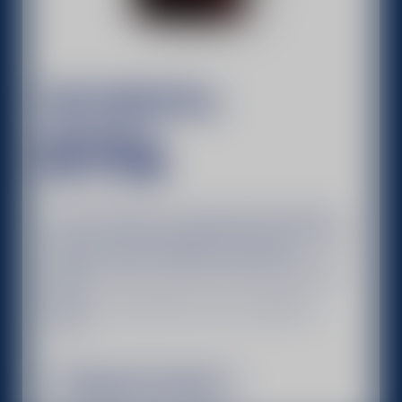
BECHEROVKA
KV14
Чеський аперитив, створений для любителів
гіркого смаку. Має виразний трав’яний смак зі
свіжими нотками апельсина та сухого
червоного вина, а також насичений червоний
колір.
Міцність напою 40%, не містить доданого
цукру.
ПРИДБАТИ ОНЛАЙН