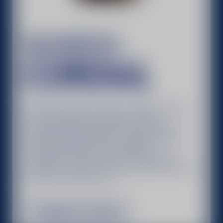
BECHEROVKA
CORDIAL
Преміальний чеський лікер, створений у 1910
році. Cordial відомий завдяки своєму
унікальному насиченому смаку й цінується
серед любителів солодких лікерів. Міцність
напою 35%. Завдяки високоякісним
інгредієнтам, таких як витримане біле вино,
екстракт липового цвіту та чорнослив, він має
виразний солодкий смак.
ПРИДБАТИ ОНЛАЙН