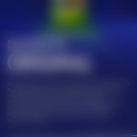
BECHEROVKA
ORIGINAL
Культовий чеський трав’яний лікер, що виробляється в
Карлових Варах вже понад 200 років. В основі його
культового смаку лежить секретний рецепт —
збалансоване поєднання близько 20 трав і спецій з
усього світу. Ця унікальна суміш надає лікеру
приємний гіркувато-солодкий смак і яскравий
золотистий колір.