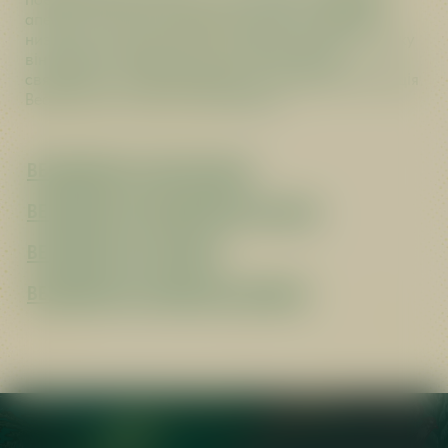
апельсин, з ніжною трав’яною гіркотою. Завдяки
низькому вмісту алкоголю та збалансованому смаку
він ідеально підходить для літніх зустрічей,
святкувань і моментів відпочинку. Традиційна есенція
Becherovky в сучасній, свіжій формі.
BECHEROVKA LIME & BASIL
BECHEROVKA GRAPEFRUIT & HOPS
BECHEROVKA LEMOND
BECHEROVKA ORANGE & GINGER