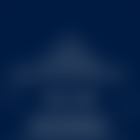
FAQ
FÜR MEDIEN
NÄHRWERTANGABEN
ALLGEMEINE GESCHÄFTSBEDINGUNGEN
© 2026 Jan Becher – Karlovarská Becherovka.