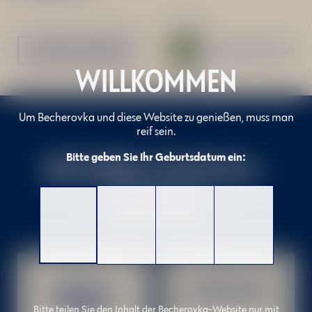
ONLINE KAUFEN
Rezept speichern
WILLKOMMEN
Um Becherovka und diese Website zu genießen, muss man
reif sein.
BECHERS COCKTAIL-
Bitte geben Sie Ihr Geburtsdatum ein:
AUSWAHL
ORIGINAL
GREP BETON
BETON
Bitte teilen Sie den Inhalt der Becherovka-Website nur mit