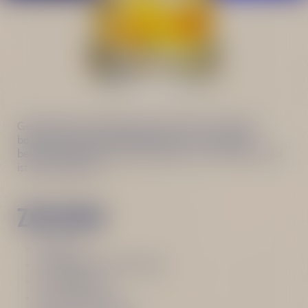
Genieße diesen großartigen auf einer Bar-Legende
basierenden Cocktail, der Becherovka in der Welt
bekannt gemacht hat. Der Erfinder von B-Old Fashioned
ist George Němec.
ZUTATEN
Eiswürfel
30 ml Becherovka Original
30 ml Bourbon
10 ml Zuckersirup