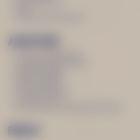
Eine Orangenscheibe
Nelke
Orangenschale zur Dekoration
ANLEITUNG
Das Glas mit Eiswürfeln füllen
Eine Orangenscheibe dazugeben
3 Nelken hineinlegen
Becherovka eingießen
Bourbon dazugeben
Mit Zuckersirup auffüllen
Vorsichtig umrühren
Mit einer Spirale aus Orangenschalen dekorieren
PROST!